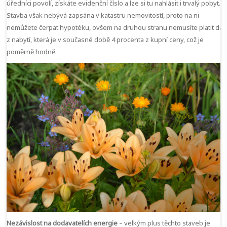
úředníci povolí, získáte evidenční číslo a lze si tu nahlásit i trvalý pobyt.
Stavba však nebývá zapsána v katastru nemovitostí, proto na ni
nemůžete čerpat hypotéku, ovšem na druhou stranu nemusíte platit da
z nabytí, která je v současné době 4 procenta z kupní ceny, což je
poměrně hodně.
Nezávislost na dodavatelích energie
– velkým plus těchto staveb je