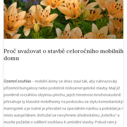
Proč uvažovat o stavbě celoročního mobilníh
domu
Územní souhlas
– mobilní domy se dnes staví tak, aby nahrazovaly
přízemní bungalovy nebo podobné nízkoenergetické stavby. Mají již
poměrně rozsáhlou obytnou plochu, jejich hmotnost mnohonásobně
přesahuje ty klasické mobilheimy na podvozku ve stylu komediantských
maringotek a je nutné je převážet na speciálním návěsu a pokládat je na
místo autojeřábem. Bohužel se nevyhnete úřednickému „kolečku“ a
musíte požádat o udělení souhlasu k umístění stavby. Pokud vám ji