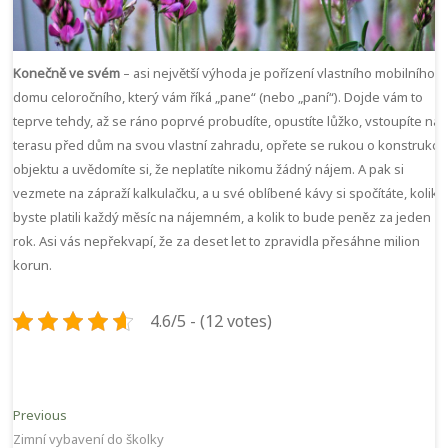
Konečně ve svém
– asi největší výhoda je pořízení vlastního
mobilního
domu celoročního
, který vám říká „pane“ (nebo „paní“). Dojde vám to
teprve tehdy, až se ráno poprvé probudíte, opustíte lůžko, vstoupíte na
terasu před dům na svou vlastní zahradu, opřete se rukou o konstrukci
objektu a uvědomíte si, že neplatíte nikomu žádný nájem. A pak si
vezmete na zápraží kalkulačku, a u své oblíbené kávy si spočítáte, kolik
byste platili každý měsíc na nájemném, a kolik to bude peněz za jeden
rok. Asi vás nepřekvapí, že za deset let to zpravidla přesáhne milion
korun.
4.6/5 - (12 votes)
Navigace
Previous
Previous
post:
Zimní vybavení do školky