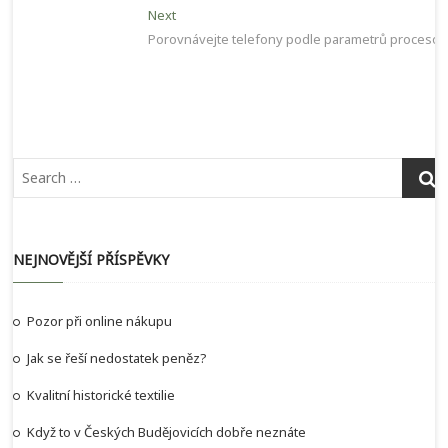
pro
Next
Next
příspěvek
post:
Porovnávejte telefony podle parametrů procesor
NEJNOVĚJŠÍ PŘÍSPĚVKY
Pozor při online nákupu
Jak se řeší nedostatek peněz?
Kvalitní historické textilie
Když to v Českých Budějovicích dobře neznáte