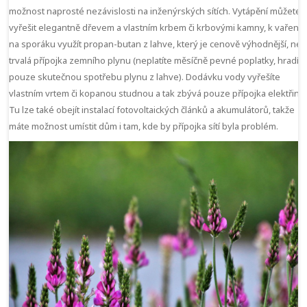
možnost naprosté nezávislosti na inženýrských sítích. Vytápění můžete
vyřešit elegantně dřevem a vlastním krbem či krbovými kamny, k vaření
na sporáku využít propan-butan z lahve, který je cenově výhodnější, než
trvalá přípojka zemního plynu (neplatíte měsíčně pevné poplatky, hradít
pouze skutečnou spotřebu plynu z lahve). Dodávku vody vyřešíte
vlastním vrtem či kopanou studnou a tak zbývá pouze přípojka elektřiny.
Tu lze také obejít instalací fotovoltaických článků a akumulátorů, takže
máte možnost umístit dům i tam, kde by přípojka sítí byla problém.