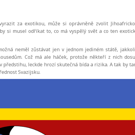
razit za exotikou, může si oprávněně zvolit Jihoafrick
y si musel odříkat to, co má vyspělý svět a co ten exotic
možná neměl zůstávat jen v jednom jediném státě, jakkol
ousedům. Což má ale háček, protože někteří z nich dos
 v předstihu, leckde hrozí skutečná bída a rizika. A tak by t
řednost Svazijsku.