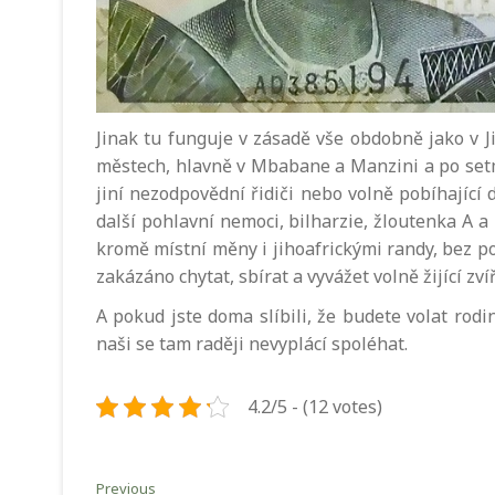
Jinak tu funguje v zásadě vše obdobně jako v J
městech, hlavně v Mbabane a Manzini a po setmě
jiní nezodpovědní řidiči nebo volně pobíhající 
další pohlavní nemoci, bilharzie, žloutenka A a B
kromě místní měny i jihoafrickými randy, bez po
zakázáno chytat, sbírat a vyvážet volně žijící zví
A pokud jste doma slíbili, že budete volat rodi
naši se tam raději nevyplácí spoléhat.
4.2/5 - (12 votes)
Navigace
Previous
Previous