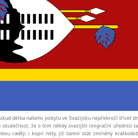
okud délka našeho pobytu ve Svazijsku nepřekročí třicet dn
 skutečnost, že o tom někdy svazijští imigrační úředníci t
ebou raději i kopii nóty, jíž tamní stát zmíněný krátkodo