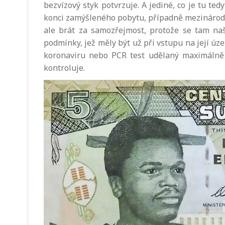
bezvízový styk potvrzuje. A jediné, co je tu ted
konci zamýšleného pobytu, případně mezinárodní
ale brát za samozřejmost, protože se tam naš
podmínky, jež měly být už při vstupu na její úze
koronaviru nebo PCR test udělaný maximálně 
kontroluje.