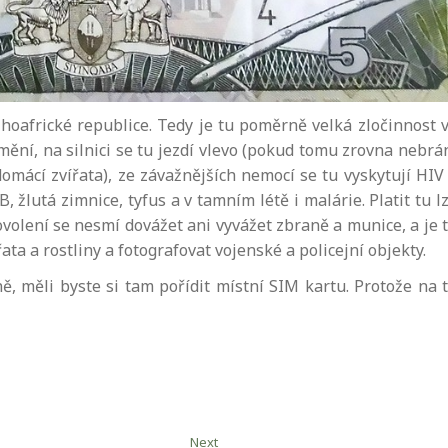
ihoafrické republice. Tedy je tu poměrně velká zločinnost 
ní, na silnici se tu jezdí vlevo (pokud tomu zrovna nebrá
domácí zvířata), ze závažnějších nemocí se tu vyskytují HIV
, žlutá zimnice, tyfus a v tamním létě i malárie. Platit tu l
volení se nesmí dovážet ani vyvážet zbraně a munice, a je 
řata a rostliny a fotografovat vojenské a policejní objekty.
ně, měli byste si tam pořídit místní SIM kartu. Protože na 
Next
Next