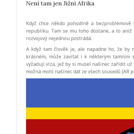
Není tam jen Jižní Afrika
Když chce někdo pohodlně a bezproblémově vy
republiku. Tam se mu toho dostane, a to aniž b
rozvojový nejednou postrádá.
A když tam člověk je, ale napadne ho, že by 
krásném, může zavítat i k některým tamním s
vyžadují víza, jež by si musel našinec zařídit už
možná mohl našinec dát ze všech sousedů JAR p