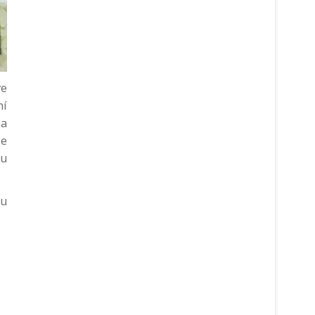
ve
ní
 a
ze
tu
tu