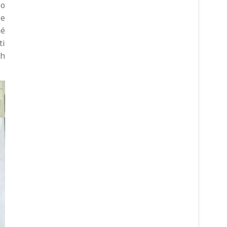
po
ze
né
ti
ch