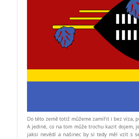
Do této země totiž můžeme zamířit i bez víza, p
A jediné, co na tom může trochu kazit dojem, je
jaksi nevědí a našinec by si tedy měl vzít s s