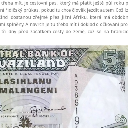
y třeba mít, je cestovní pas, který má platit ještě půl roku 
 řidičský průkaz, pokud tu chce člověk jezdit autem. Což l
inci dostanou zřejmě přes Jižní Afriku, která má obdob
mí splněny. A navrch je tu třeba mít i doklad o očkování pro
tři dny před začátkem cesty do země, což se na hranicí