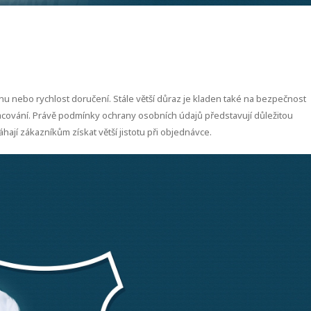
nu nebo rychlost doručení. Stále větší důraz je kladen také na bezpečnost
racování. Právě podmínky ochrany osobních údajů představují důležitou
í zákazníkům získat větší jistotu při objednávce.