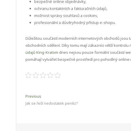
bezpečné online objednávky,
ochranu kontaktních a fakturačních údajů,
možnost správy souhlasů a cookies,
profesionální a důvěryhodný přístup e-shopu.
Důležitou součástí moderních internetových obchodů jsou 
obchodních sdělení. Díky tomu mají zákazníci větší kontrolu
údajů King-Kratom
dnes nejsou pouze formální součástí web
pomáhají vytvářet bezpečné prostředí pro pohodlný online 
Navigace
Previous
Previous
post:
Jak se řeší nedostatek peněz?
pro
příspěvek