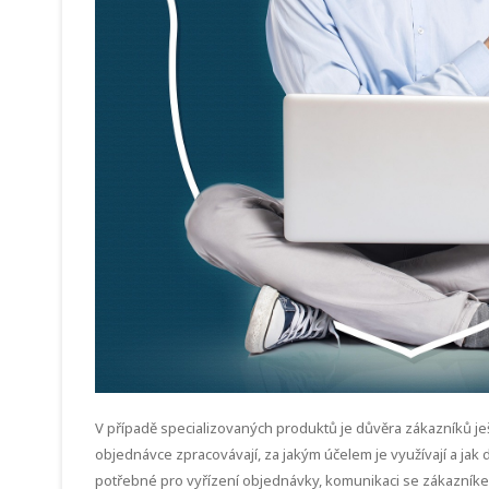
V případě specializovaných produktů je důvěra zákazníků ješt
objednávce zpracovávají, za jakým účelem je využívají a jak d
potřebné pro vyřízení objednávky, komunikaci se zákazník