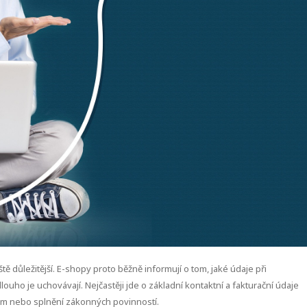
ě důležitější. E-shopy proto běžně informují o tom, jaké údaje při
louho je uchovávají. Nejčastěji jde o základní kontaktní a fakturační údaje
em nebo splnění zákonných povinností.