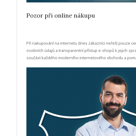
Pozor při online nákupu
Při nakupování na internetu dnes zákazníci neřeší pouze ce
osobních údajů a transparentní přístup e-shopů k jejich zp
součást každého moderního internetového obchodu a pomáhaj