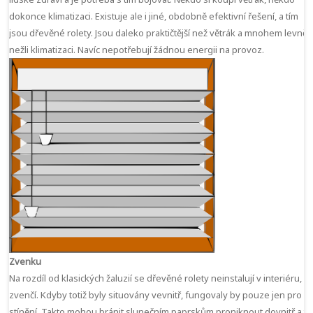
dokonce klimatizaci. Existuje ale i jiné, obdobně efektivní řešení, a tím
jsou
dřevěné rolety
. Jsou daleko praktičtější než větrák a mnohem levnějš
nežli klimatizaci. Navíc nepotřebují žádnou energii na provoz.
Zvenku
Na rozdíl od klasických žaluzií se dřevěné rolety neinstalují v interiéru, al
zvenčí. Kdyby totiž byly situovány vevnitř, fungovaly by pouze jen pro
stínění. Takto mohou bránit slunečním paprskům proniknout dovnitř a tí