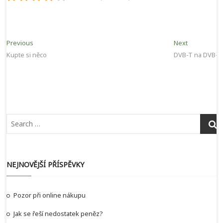
Navigace
Previous
Next
Previous
Next
post:
post:
Kupte si něco
DVB-T na DVB-T
pro
příspěvek
NEJNOVĚJŠÍ PŘÍSPĚVKY
Pozor při online nákupu
Jak se řeší nedostatek peněz?