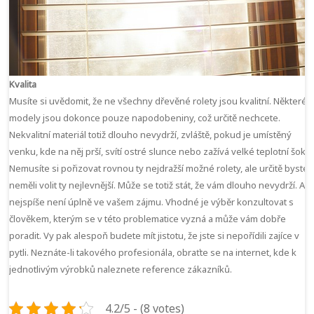
Kvalita
Musíte si uvědomit, že ne všechny dřevěné rolety jsou kvalitní. Některé
modely jsou dokonce pouze napodobeniny, což určitě nechcete.
Nekvalitní materiál totiž dlouho nevydrží, zvláště, pokud je umístěný
venku, kde na něj prší, svítí ostré slunce nebo zažívá velké teplotní šoky.
Nemusíte si pořizovat rovnou ty nejdražší možné rolety, ale určitě byste
neměli volit ty nejlevnější. Může se totiž stát, že vám dlouho nevydrží. A t
nejspíše není úplně ve vašem zájmu. Vhodné je výběr konzultovat s
člověkem, kterým se v této problematice vyzná a může vám dobře
poradit. Vy pak alespoň budete mít jistotu, že jste si nepořídili zajíce v
pytli. Neznáte-li takového profesionála, obraťte se na internet, kde k
jednotlivým výrobků naleznete reference zákazníků.
4.2/5 - (8 votes)