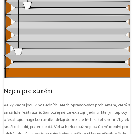
Nejen pro stínění
Velký vedra jsou v posledních letech opravdových problémem, který se
snaží lidé řešit různé. Samozřejmě, že existují i jedinci, kterým teploty
přesahující magickou třicítku dělají dobře, ale těch za tolik není. Zbytek s
snaží ochladit, jak jen se dá. Velká horka totiž nejsou úplně ideální pro
lidské zdraví a je potřeba s tím bojovat. Někdo si koupí větrák, někdo