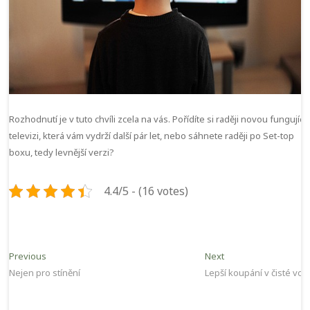
Rozhodnutí je v tuto chvíli zcela na vás. Pořídíte si raději novou fungující
televizi, která vám vydrží další pár let, nebo sáhnete raději po Set-top
boxu, tedy levnější verzi?
4.4/5 - (16 votes)
Navigace
Previous
Next
Previous
Next
post:
post:
Nejen pro stínění
Lepší koupání v čisté vod
pro
příspěvek