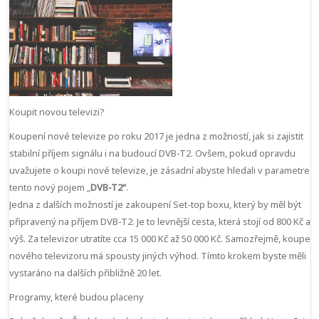
Koupit novou televizi?
Koupení nové televize po roku 2017 je jedna z možností, jak si zajistit
stabilní příjem signálu i na budoucí DVB-T2. Ovšem, pokud opravdu
uvažujete o koupi nové televize, je zásadní abyste hledali v parametrec
tento nový pojem „
DVB-T2“
.
Jedna z dalších možností je zakoupení Set-top boxu, který by měl být
připravený na příjem DVB-T2. Je to levnější cesta, která stojí od 800 Kč a
výš. Za televizor utratíte cca 15 000 Kč až 50 000 Kč. Samozřejmě, koupení
nového televizoru má spousty jiných výhod. Tímto krokem byste měli
vystaráno na dalších přibližně 20 let.
Programy, které budou placeny