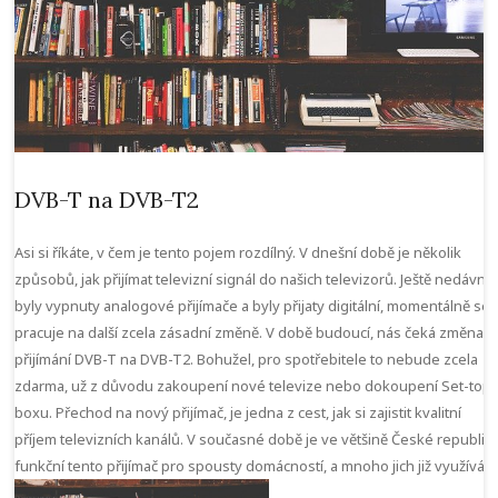
DVB-T na DVB-T2
Asi si říkáte, v čem je tento pojem rozdílný. V dnešní době je několik
způsobů, jak přijímat televizní signál do našich televizorů. Ještě nedávno
byly vypnuty analogové přijímače a byly přijaty digitální, momentálně se
pracuje na další zcela zásadní změně. V době budoucí, nás čeká změna z
přijímání DVB-T na DVB-T2. Bohužel, pro spotřebitele to nebude zcela
zdarma, už z důvodu zakoupení nové televize nebo dokoupení Set-top
boxu. Přechod na nový přijímač, je jedna z cest, jak si zajistit kvalitní
příjem televizních kanálů. V současné době je ve většině České republik
funkční tento přijímač pro spousty domácností, a mnoho jich již využívá.