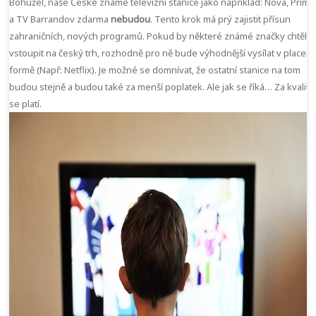
Bohužel, naše České známé televizní stanice jako například: Nova, Prima
a TV Barrandov zdarma
nebudou
. Tento krok má prý zajistit přísun
zahraničních, nových programů. Pokud by některé známé značky chtěli
vstoupit na český trh, rozhodně pro ně bude výhodnější vysílat v placen
formě (Např: Netflix). Je možné se domnívat, že ostatní stanice na tom
budou stejně a budou také za menší poplatek. Ale jak se říká… Za kvalitu
se platí.