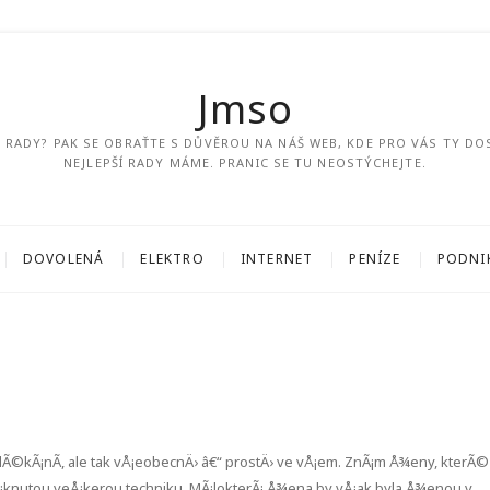
Jmso
ÍM RADY? PAK SE OBRAŤTE S DŮVĚROU NA NÁŠ WEB, KDE PRO VÁS TY DO
NEJLEPŠÍ RADY MÁME. PRANIC SE TU NEOSTÝCHEJTE.
DOVOLENÁ
ELEKTRO
INTERNET
PENÍZE
PODNI
lÃ©kÃ¡nÃ­, ale tak vÅ¡eobecnÄ› â€“ prostÄ› ve vÅ¡em. ZnÃ¡m Å¾eny, kterÃ©
mÃ¡knutou veÅ¡kerou techniku. MÃ¡lokterÃ¡ Å¾ena by vÅ¡ak byla Å¾enou v