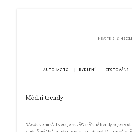
NEVÍTE SI S NĚČ
AUTO MOTO
BYDLENÍ
CESTOVÁNÍ
Módní trendy
NÄ›kdo velmi rÃ¡d sleduje novÃ© mÃ³dnÃ­ trendy nejen v ob
sledujÃ­ mÃ³dnÃ­ trendy dokonce i u automobilÅ¯ a majÃ­ z