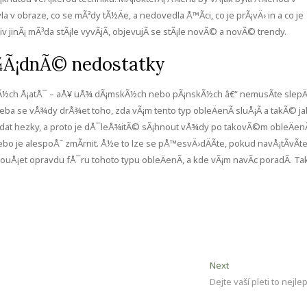
v obraze, co se mÃ³dy tÃ½Äe, a nedovedla Å™Ã­ci, co je prÃ¡vÄ› in a co je
 jinÃ¡ mÃ³da stÃ¡le vyvÃ­jÃ­, objevujÃ­ se stÃ¡le novÃ© a novÃ© trendy.
Å¾Ã¡dnÃ© nedostatky
½ch Å¡atÅ¯
– aÅ¥ uÅ¾ dÃ¡mskÃ½ch nebo pÃ¡nskÃ½ch â€“ nemusÃ­te slepÄ
tÅ™eba se vÅ¾dy drÅ¾et toho, zda vÃ¡m tento typ obleÄenÃ­ sluÅ¡Ã­ a takÃ© ja
adat hezky, a proto je dÅ¯leÅ¾itÃ© sÃ¡hnout vÅ¾dy po takovÃ©m obleÄenÃ
 je alespoÅˆ zmÃ­rnit. Å½e to lze se pÅ™esvÄ›dÄÃ­te, pokud navÅ¡tÃ­vÃ­t
uÅ¡et opravdu fÅ¯ru tohoto typu obleÄenÃ­, a kde vÃ¡m navÃ­c poradÃ­. Ta
Next
Next
post:
Dejte vaší pleti to nejlep