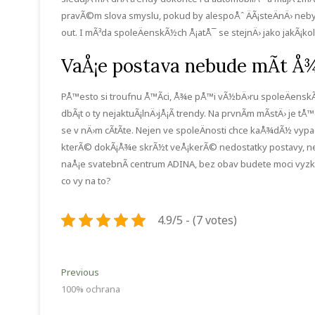
pravÃ©m slova smyslu, pokud by alespoÅˆ ÄÃ¡steÄnÄ› nebyla 
out. I mÃ³da spoleÄenskÃ½ch Å¡atÅ¯ se stejnÄ› jako jakÃ¡koliv
VaÅ¡e postava nebude mÃ­t 
PÅ™esto si troufnu Å™Ã­ci, Å¾e pÅ™i vÃ½bÄ›ru
spoleÄenskÃ
dbÃ¡t o ty nejaktuÃ¡lnÄ›jÅ¡Ã­ trendy. Na prvnÃ­m mÃ­stÄ› je 
se v nÄ›m cÃ­tÃ­te. Nejen ve spoleÄnosti chce kaÅ¾dÃ½ vyp
kterÃ© dokÃ¡Å¾e skrÃ½t veÅ¡kerÃ© nedostatky postavy, nebo
naÅ¡e svatebnÃ­ centrum ADINA, bez obav budete moci vyzko
co vy na to?
4.9/5 - (7 votes)
Navigace
Previous
Previous
post:
100% ochrana
pro