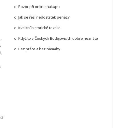
Pozor při online nákupu
Jak se řeší nedostatek peněz?
Kvalitní historické textilie
Když to v Českých Budějovicích dobře neznáte
›
k
Bez práce a bez námahy
­,
e
k
ší