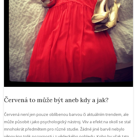
Červená to může být aneb kdy a jak?
Červená není jen pouze oblíbenou barvou či aktuálním trendem, ale
může působit i jako psychologický nástroj. Vliv a efekt na okolí se stal
mnohokrát předmětem pro různé studie. Žádné jiné barvě nebylo
věnováno tolik pozornosti i z vědeckého pohledu. Koho by však tato