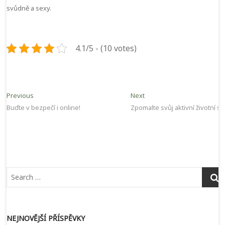
svůdně a sexy.
4.1/5 - (10 votes)
Navigace
Previous
Next
Previous
Next
post:
post:
Buďte v bezpečí i online!
Zpomalte svůj aktivní životní sty
pro
příspěvek
NEJNOVĚJŠÍ PŘÍSPĚVKY