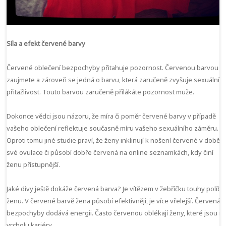
Síla a efekt červené barvy
Červené oblečení bezpochyby přitahuje pozornost. Červenou barvou
zaujmete a zároveň se jedná o barvu, která zaručeně zvyšuje sexuální
přitažlivost. Touto barvou zaručeně přilákáte pozornost muže.
Dokonce vědci jsou názoru, že míra či poměr červené barvy v případě
vašeho oblečení reflektuje současně míru vašeho sexuálního záměru.
Oproti tomu jiné studie praví, že ženy inklinují k nošení červené v době
své ovulace či působí dobře červená na online seznamkách, kdy činí
ženu přístupnější.
Jaké divy ještě dokáže červená barva? Je vítězem v žebříčku touhy políbit
ženu. V červené barvě žena působí efektivněji, je více vřelejší. Červená
bezpochyby dodává energii. Často červenou oblékají ženy, které jsou n
vrcholu kariéry.