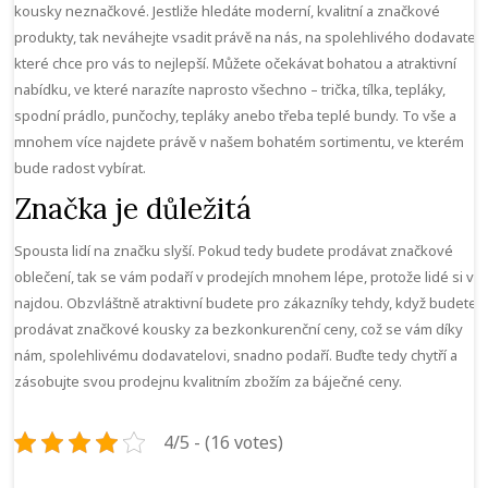
kousky neznačkové. Jestliže hledáte moderní, kvalitní a značkové
produkty, tak neváhejte vsadit právě na nás, na spolehlivého dodavatele
které chce pro vás to nejlepší. Můžete očekávat bohatou a atraktivní
nabídku, ve které narazíte naprosto všechno – trička, tílka, tepláky,
spodní prádlo, punčochy, tepláky anebo třeba teplé bundy. To vše a
mnohem více najdete právě v našem bohatém sortimentu, ve kterém
bude radost vybírat.
Značka je důležitá
Spousta lidí na značku slyší. Pokud tedy budete prodávat značkové
oblečení, tak se vám podaří v prodejích mnohem lépe, protože lidé si vá
najdou. Obzvláštně atraktivní budete pro zákazníky tehdy, když budete
prodávat značkové kousky za bezkonkurenční ceny, což se vám díky
nám, spolehlivému dodavatelovi, snadno podaří. Buďte tedy chytří a
zásobujte svou prodejnu kvalitním zbožím za báječné ceny.
4/5 - (16 votes)