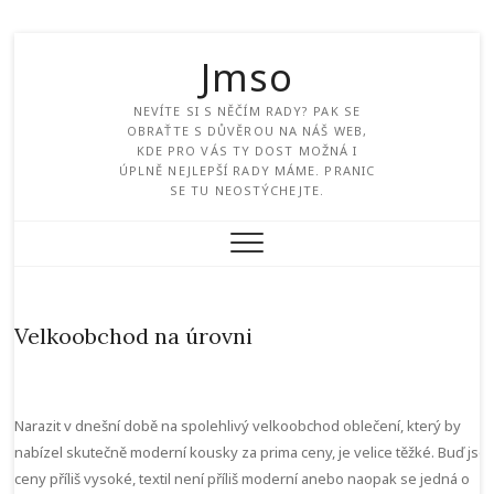
Jmso
NEVÍTE SI S NĚČÍM RADY? PAK SE
OBRAŤTE S DŮVĚROU NA NÁŠ WEB,
KDE PRO VÁS TY DOST MOŽNÁ I
ÚPLNĚ NEJLEPŠÍ RADY MÁME. PRANIC
SE TU NEOSTÝCHEJTE.
Velkoobchod na úrovni
Narazit v dnešní době na spolehlivý
velkoobchod oblečení
, který by
nabízel skutečně moderní kousky za prima ceny, je velice těžké. Buď jso
ceny příliš vysoké, textil není příliš moderní anebo naopak se jedná o