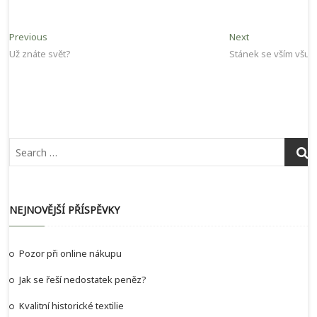
Navigace
Previous
Next
Previous
Next
post:
post:
Už znáte svět?
Stánek se vším všud
pro
příspěvek
NEJNOVĚJŠÍ PŘÍSPĚVKY
Pozor při online nákupu
Jak se řeší nedostatek peněz?
Kvalitní historické textilie