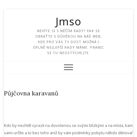
Jmso
NEVÍTE SI S NĚČÍM RADY? PAK SE
OBRAŤTE S DŮVĚROU NA NÁŠ WEB,
KDE PRO VÁS TY DOST MOŽNÁ I
ÚPLNĚ NEJLEPŠÍ RADY MÁME. PRANIC
SE TU NEOSTÝCHEJTE.
Půjčovna karavanů
Kdo by nechtěl vyrazit na dovolenou se svými blízkými a na místa, kam si
sami určíte a to bez toho aniž by vám podmínky pobytu někdo diktoval?