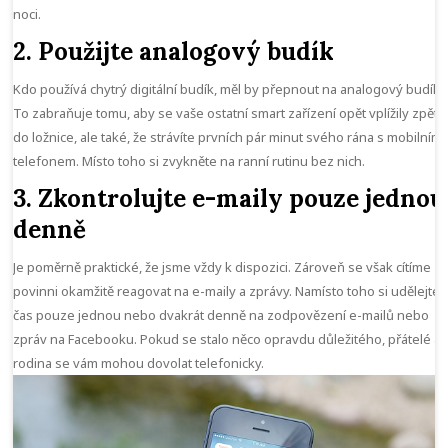
noci.
2. Použijte analogový budík
Kdo používá chytrý digitální budík, měl by přepnout na analogový budík.
To zabraňuje tomu, aby se vaše ostatní smart zařízení opět vplížily zpět
do ložnice, ale také, že strávíte prvních pár minut svého rána s mobilním
telefonem. Místo toho si zvykněte na ranní rutinu bez nich.
3. Zkontrolujte e-maily pouze jednou
denně
Je poměrně praktické, že jsme vždy k dispozici. Zároveň se však cítíme
povinni okamžitě reagovat na e-maily a zprávy. Namísto toho si udělejte
čas pouze jednou nebo dvakrát denně na zodpovězení e-mailů nebo
zpráv na Facebooku. Pokud se stalo něco opravdu důležitého, přátelé a
rodina se vám mohou dovolat telefonicky.