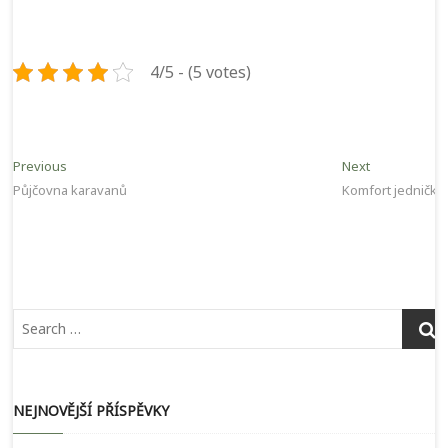
4/5 - (5 votes)
Navigace
Previous
Next
Previous
Next
post:
post:
Půjčovna karavanů
Komfort jedničko
pro
příspěvek
NEJNOVĚJŠÍ PŘÍSPĚVKY