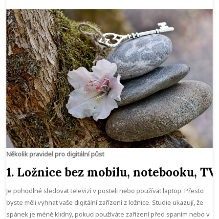
Několik pravidel pro digitální půst
1. Ložnice bez mobilu, notebooku, TV
Je pohodlné sledovat televizi v posteli nebo používat laptop. Přesto
byste měli vyhnat vaše digitální zařízení z ložnice. Studie ukazují, že
spánek je méně klidný, pokud používáte zařízení před spaním nebo v