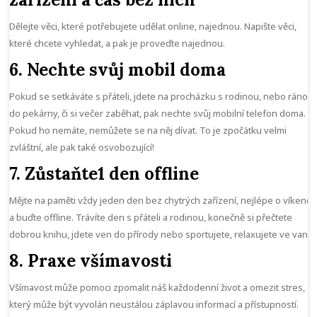
Dělejte věci, které potřebujete udělat online, najednou. Napište věci,
které chcete vyhledat, a pak je proveďte najednou.
6. Nechte svůj mobil doma
Pokud se setkáváte s přáteli, jdete na procházku s rodinou, nebo ráno
do pekárny, či si večer zaběhat, pak nechte svůj mobilní telefon doma.
Pokud ho nemáte, nemůžete se na něj dívat. To je zpočátku velmi
zvláštní, ale pak také osvobozující!
7. Zů
staňte
1 den offline
Mějte na paměti vždy jeden den bez chytrých zařízení, nejlépe o víkendu
a buďte offline. Trávíte den s přáteli a rodinou, konečně si přečtete
dobrou knihu, jdete ven do přírody nebo sportujete, relaxujete ve vaně.
8. Praxe všímavosti
Všímavost může pomoci zpomalit náš každodenní život a omezit stres,
který může být vyvolán neustálou záplavou informací a přístupností.