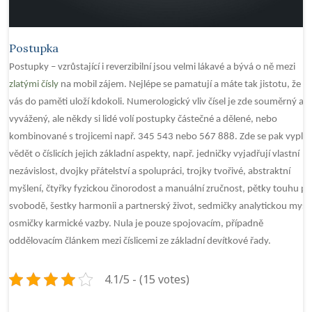
Postupka
Postupky – vzrůstající i reverzibilní jsou velmi lákavé a bývá o ně mezi
zlatými čísly
na mobil zájem. Nejlépe se pamatují a máte tak jistotu, že si
vás do paměti uloží kdokoli. Numerologický vliv čísel je zde souměrný a
vyvážený, ale někdy si lidé volí postupky částečné a dělené, nebo
kombinované s trojicemi např. 345 543 nebo 567 888. Zde se pak vyplat
vědět o číslicích jejich základní aspekty, např. jedničky vyjadřují vlastní
nezávislost, dvojky přátelství a spolupráci, trojky tvořivé, abstraktní
myšlení, čtyřky fyzickou činorodost a manuální zručnost, pětky touhu p
svobodě, šestky harmonii a partnerský život, sedmičky analytickou mysl 
osmičky karmické vazby. Nula je pouze spojovacím, případně
oddělovacím článkem mezi číslicemi ze základní devítkové řady.
4.1/5 - (15 votes)