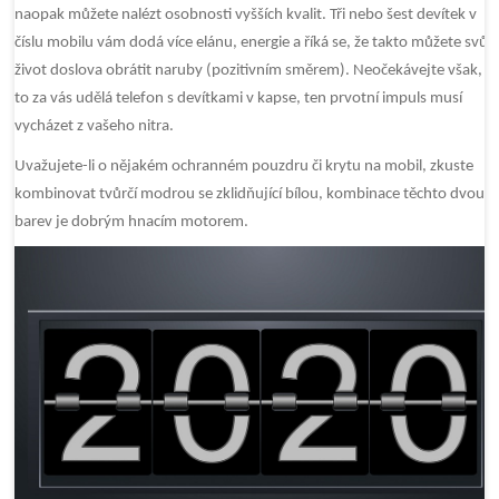
naopak můžete nalézt osobnosti vyšších kvalit. Tři nebo šest devítek v
číslu mobilu vám dodá více elánu, energie a říká se, že takto můžete svůj
život doslova obrátit naruby (pozitivním směrem). Neočekávejte však, ž
to za vás udělá telefon s devítkami v kapse, ten prvotní impuls musí
vycházet z vašeho nitra.
Uvažujete-li o nějakém ochranném pouzdru či krytu na mobil, zkuste
kombinovat tvůrčí modrou se zklidňující bílou, kombinace těchto dvou
barev je dobrým hnacím motorem.