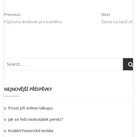
Navigace
Previous
Next
Previous
Next
post:
post:
Půjčovna dodávek pro každého
Šance na lepší zítřk
pro
příspěvek
NEJNOVĚJŠÍ PŘÍSPĚVKY
Pozor při online nákupu
Jak se řeší nedostatek peněz?
Kvalitní historické textilie