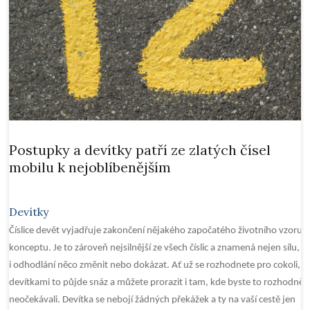
Postupky a devítky patří ze zlatých čísel
mobilu k nejoblíbenějším
Devítky
Číslice devět vyjadřuje zakončení nějakého započatého životního vzoru č
konceptu. Je to zároveň nejsilnější ze všech číslic a znamená nejen sílu, al
i odhodlání něco změnit nebo dokázat. Ať už se rozhodnete pro cokoli, s
devítkami to půjde snáz a můžete prorazit i tam, kde byste to rozhodně
neočekávali. Devítka se nebojí žádných překážek a ty na vaší cestě jen