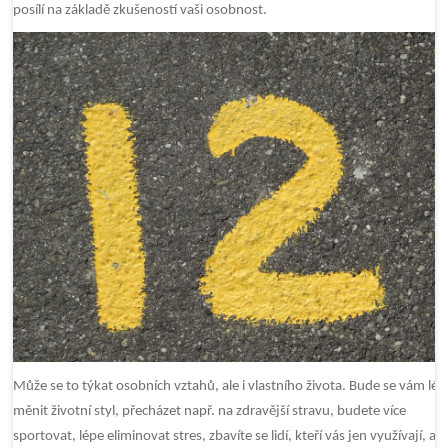
posílí na základě zkušeností vaši osobnost.
Může se to týkat osobních vztahů, ale i vlastního života. Bude se vám lép
měnit životní styl, přecházet např. na zdravější stravu, budete více
sportovat, lépe eliminovat stres, zbavíte se lidí, kteří vás jen využívají, a