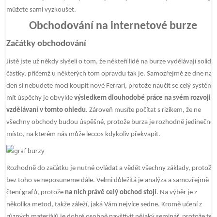
můžete sami vyzkoušet.
Obchodování na internetové burze
Začátky obchodování
Jistě jste už někdy slyšeli o tom, že někteří lidé na burze vydělávají solidní
částky, přičemž u některých tom opravdu tak je. Samozřejmě ze dne na
den si nebudete moci koupit nové Ferrari, protože naučit se celý systém 
mít úspěchy je obvykle
výsledkem dlouhodobé práce na svém rozvoji a
vzdělávaní v tomto ohledu
. Zároveň musíte počítat s rizikem, že ne
všechny obchody budou úspěšné, protože burza je rozhodně jedinečné
místo, na kterém nás může leccos kdykoliv překvapit.
Rozhodně do začátku je nutné ovládat a vědět všechny základy, protože
bez toho se neposuneme dále. Velmi důležitá je analýza a samozřejmě
čtení grafů, protože
na nich právě celý obchod stojí
. Na výběr je z
několika metod, takže záleží, jaká Vám nejvíce sedne. Kromě učení z
různých materiálů je dobré osobně navštívit nějaký seminář, protože ten