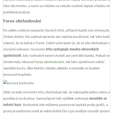
Vám dá mnoho, a navíc se můžete na cokoliv osobně zeptat a hezky vše
potřebné probrat.
Forex obchodování
Po celém světě je nespočet různých trhů, přičemž každý má své kouzlo.
Ovšem kdyby Vás zajímal opravdu ten nejvíce používaný, tak Vám každý
odpoví, že se jedná o Forex. Celým principem je, že se zde obchoduje s
různými měnami. Na tomto
trhu vystupuje mnoho obrovských
společností
, kdy rozhodně nesmí chybět ani centrální banky. Pokud se
chcete tedy věnovat
Forex obchodování
, tak tato společnost nabízí
speciální kurzy, díky kterým získáte základy a neustále se budete
posouvat kupředu.
Vždy se tedy na tomto trhu obchoduje tak, že nakoupíte jednu měnu a
prodáte ji na druhou. Samozřejmě Váš výdělek ovlivňuje
neustále se
měnící kurz
. Rozhodně zde můžeme pozorovat typické prvky grafů, a
proto je nezbytné umět je velmi dobře číst a po analýze vyvodit správný