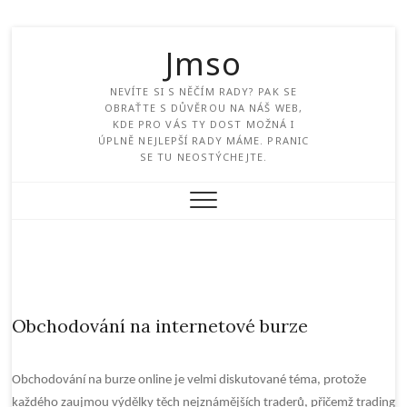
Jmso
NEVÍTE SI S NĚČÍM RADY? PAK SE
OBRAŤTE S DŮVĚROU NA NÁŠ WEB,
KDE PRO VÁS TY DOST MOŽNÁ I
ÚPLNĚ NEJLEPŠÍ RADY MÁME. PRANIC
SE TU NEOSTÝCHEJTE.
Obchodování na internetové burze
Obchodování na burze online je velmi diskutované téma, protože
každého zaujmou výdělky těch nejznámějších traderů, přičemž trading