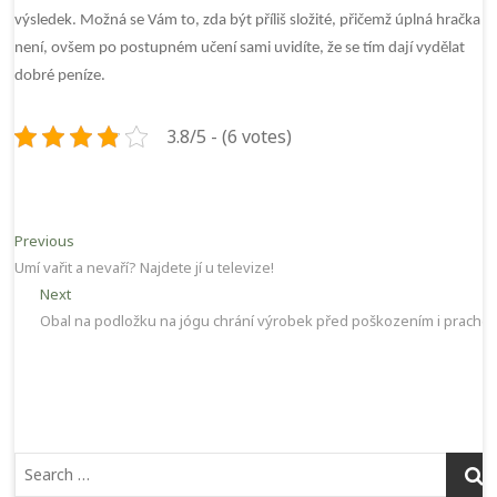
výsledek. Možná se Vám to, zda být příliš složité, přičemž úplná hračka t
není, ovšem po postupném učení sami uvidíte, že se tím dají vydělat
dobré peníze.
3.8/5 - (6 votes)
Navigace
Previous
Previous
post:
Umí vařit a nevaří? Najdete jí u televize!
pro
Next
Next
příspěvek
post:
Obal na podložku na jógu chrání výrobek před poškozením i prache