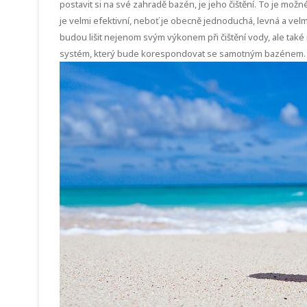
postavit si na své zahradě bazén, je jeho čištění. To je mož
je velmi efektivní, neboť je obecně jednoduchá, levná a vel
budou lišit nejenom svým výkonem při čištění vody, ale také 
systém, který bude korespondovat se samotným bazénem.