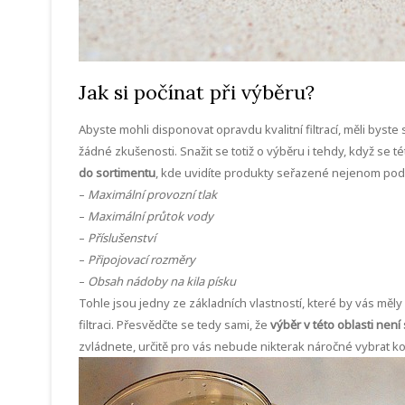
Jak si počínat při výběru?
Abyste mohli disponovat opravdu kvalitní filtrací, měli byst
žádné zkušenosti. Snažit se totiž o výběru i tehdy, když se 
do sortimentu
, kde uvidíte produkty seřazené nejenom podle
–
Maximální provozní tlak
–
Maximální průtok vody
–
Příslušenství
–
Připojovací rozměry
–
Obsah nádoby na kila písku
Tohle jsou jedny ze základních vlastností, které by vás měly
filtraci. Přesvědčte se tedy sami, že
výběr v této oblasti není 
zvládnete, určitě pro vás nebude nikterak náročné vybrat ko