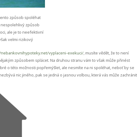
ento způsob spoléhat
 nespolehlivý způsob
i, ale je to neefektivní
šak velmi rizikový
//nebankovnihypoteky.net/vyplaceni-exekuci/
, musíte vědět, že to není
t nějakým způsobem splácet. Na druhou stranu vám to však může přinést
obré o této možnosti popřemýšlet, ale nesmíte na ni spoléhat, neboť by se
nezbývá nic jiného, pak se jedná o jasnou volbou, která vás může zachránit