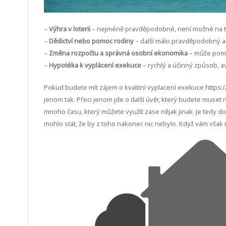
–
Výhra v loterii
– nejméně pravděpodobné, není možné na t
–
Dědictví nebo pomoc rodiny
– další málo pravděpodobný a
–
Změna rozpočtu a správná osobní ekonomika
– může pomoc
–
Hypotéka k vyplácení exekuce
– rychlý a účinný způsob, av
Pokud budete mít zájem o kvalitní vyplacení exekuce
https:
jenom tak. Přeci jenom jde o další úvěr, který budete muse
mnoho času, který můžete využít zase nějak jinak. Je tedy d
mohlo stát, že by z toho nakonec nic nebylo. Když vám však 