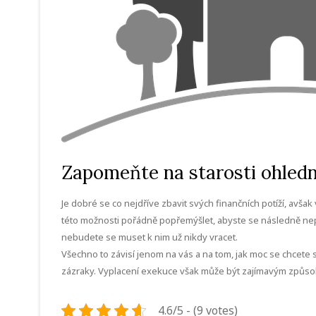
Zapomeňte na starosti ohled
Je dobré se co nejdříve zbavit svých finančních potíží, avša
této možnosti pořádně popřemýšlet, abyste se následně nepř
nebudete se muset k nim už nikdy vracet.
Všechno to závisí jenom na vás a na tom, jak moc se chcete s
zázraky. Vyplacení exekuce však může být zajímavým způsob
4.6/5 - (9 votes)