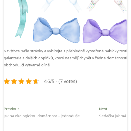
Navštivte naše stránky a vybírejte z přehledně vytvořené nabídky textiln
galanterie a dalších doplňků, které nesmějí chybět v žádné domácnosti,
obchodu, či výtvarné dílně.
4.6/5 - (7 votes)
Navigace
Previous
Next
Previous
Next
post:
post:
Jak na ekologickou domácnost – jednoduše
Sedačka jak má bý
pro
příspěvek