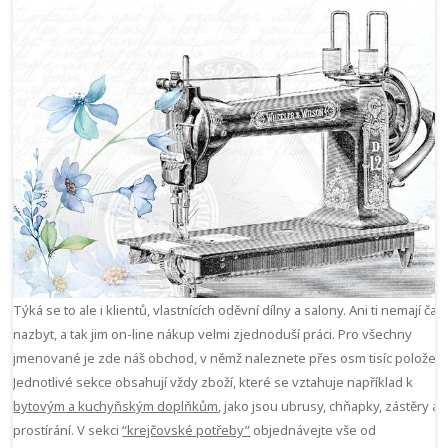
Týká se to ale i klientů, vlastnících oděvní dílny a salony. Ani ti nemají čas
nazbyt, a tak jim on-line nákup velmi zjednoduší práci. Pro všechny
jmenované je zde náš obchod, v němž naleznete přes osm tisíc položek.
Jednotlivé sekce obsahují vždy zboží, které se vztahuje například k
bytovým a kuchyňským doplňkům
, jako jsou ubrusy, chňapky, zástěry a
prostírání. V sekci
“krejčovské potřeby”
objednávejte vše od