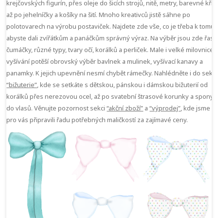
krejčovských figurín, přes oleje do šicích strojů, nitě, metry, barevné kříd
až po jehelníčky a košíky na šití. Mnoho kreativců jistě sáhne po
polotovarech na výrobu postaviček. Najdete zde vše, co je třeba k tomu,
abyste dali zvířátkům a panáčkům správný výraz. Na výběr jsou zde řasy
čumáčky, různé typy, tvary očí, korálků a perliček. Male i velké milovnice
vyšívání potěší obrovský výběr bavlnek a mulinek, vyšívací kanavy a
panamky. K jejich upevnění nesmí chybět rámečky. Nahlédněte i do sekc
“bižuterie”
, kde se setkáte s dětskou, pánskou i dámskou bižuterií od
korálků přes nerezovou ocel, až po svatební štrasové korunky a spony
do vlasů. Věnujte pozornost sekci
“akční zboží”
a
“výprodej”
, kde jsme
pro vás připravili řadu potřebných maličkostí za zajímavé ceny.