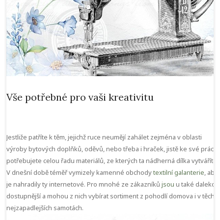
Vše potřebné pro vaši kreativitu
Jestliže patříte k těm, jejichž ruce neumějí zahálet zejména v oblasti
výroby bytových doplňků, oděvů, nebo třeba i hraček, jistě ke své práci
potřebujete celou řadu materiálů, ze kterých ta nádherná dílka vytváříte.
V dnešní době téměř vymizely kamenné obchody
textilní galanterie
, aby
je nahradily ty internetové. Pro mnohé ze zákazníků
jsou
u také daleko
dostupnější a mohou z nich vybírat sortiment z pohodlí domova i v těch
nejzapadlejších samotách.