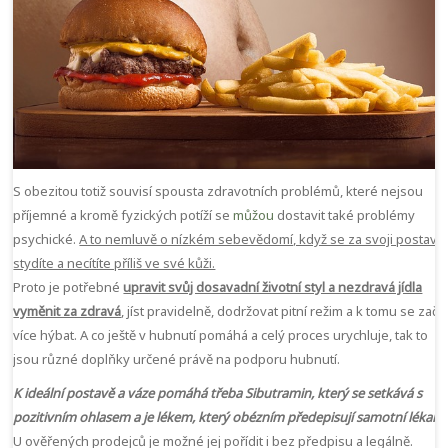
S obezitou totiž souvisí spousta zdravotních problémů, které nejsou
příjemné a kromě fyzických potíží se
můžou
dostavit také problémy
psychické.
A to nemluvě o nízkém sebevědomí, když se za svoji postavu
stydíte a necítíte příliš ve své kůži.
Proto je potřebné
upravit svůj dosavadní životní styl a nezdravá jídla
vyměnit za zdravá
, jíst pravidelně, dodržovat pitní režim a k tomu se začít
více hýbat. A co ještě v hubnutí pomáhá a celý proces urychluje, tak to
jsou různé doplňky určené právě na podporu hubnutí.
K ideální postavě a váze pomáhá třeba
Sibutramin
, který se setkává s
pozitivním ohlasem a je lékem, který obézním předepisují samotní lékaři.
U ověřených prodejců je možné jej pořídit i bez předpisu a legálně.