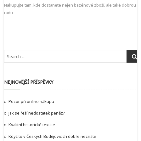
příspěvek
post:
Nakupujte tam, kde dostanete nejen bazénové zboží, ale také dobrou
radu
NEJNOVĚJŠÍ PŘÍSPĚVKY
Pozor při online nákupu
Jak se řeší nedostatek peněz?
Kvalitní historické textilie
Když to v Českých Budějovicích dobře neznáte