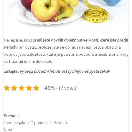
Nejlepší je, když si
můžete dovolit obléknout velikosti, které jste předtím
nemohli
ani vystát, protože jste se do nich nevešli. Léčba obezity a
hubnutí jsou záležitosti, které je potřebné podpořit a léčební přípravky
na hubnutí to umí dokonale.
Získejte i vy svoji původní hmotnost rychleji, než byste čekali.
4.9/5 - (7 votes)
Navigace
Previous
Previous
post:
Lovegra jako váš pomocník při sexu
pro
Next
Next