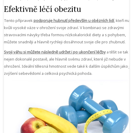
Efektivně léčí obezitu
Tento přípravek
podporuje hubnutí především u obézních lidí
, kteří mají
kvůli vysoké váze v ohrožení svoje zdraví. V kombinaci se zdravými
stravovacími návyky třeba formou nízkokalorické diety a s pohybem,
můžete snadněji a hlavně rychleji dosáhnout svoje cíle pro zhubnutí.
Svoji váhu si můžete následně udržet i po ukončení léčby
a těšit se tak
nejen dokonalé postavě, ale hlavně svému zdraví, které již nebude v
ohrožení. Ideální tělesná hmotnost vede také k dalším úspěchům jako je
zvýšení sebevědomí a celková psychická pohoda.