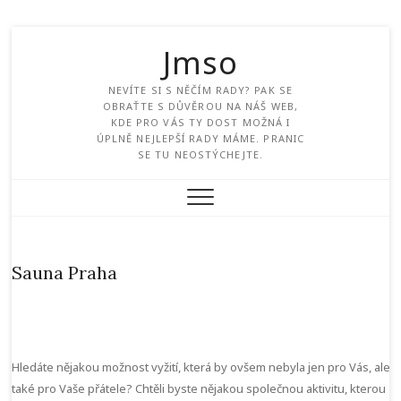
Jmso
NEVÍTE SI S NĚČÍM RADY? PAK SE
OBRAŤTE S DŮVĚROU NA NÁŠ WEB,
KDE PRO VÁS TY DOST MOŽNÁ I
ÚPLNĚ NEJLEPŠÍ RADY MÁME. PRANIC
SE TU NEOSTÝCHEJTE.
Sauna Praha
Hledáte nějakou možnost vyžití, která by ovšem nebyla jen pro Vás, ale
také pro Vaše přátele? Chtěli byste nějakou společnou aktivitu, kterou