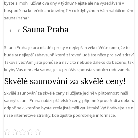
byste si mohli užívat dva dny v týdnu? Nejste ale na vysedávání v
hospodě, na kulečník ani bowling? A co kdybychom Vám nabídli možnos
sauna Praha?
Sauna Praha
Sauna Praha je pro mladé i pro ty v nejlepším věku. Věřte tomu, že to
bude ta nejlepší zábava, při které zároveň uděláte něco pro své zdraví.
Taková věc Vám jistě pomůže a navíc to nebude daleko do bazénu, tak
kdyby Vás omrzela sauna, je tu pro Vás spousta vodních radovánek.
Skvělé saunování za skvělé ceny!
Skvělé saunování za skvělé ceny si užijete jedině v přítomnosti naší
sauny!
sauna Praha
nabízí přátelské ceny, příjemné prostředí a dokonal
odpočinek, kterého byste zcela jistě měli využít také Vy! Podívejte se na
naše internetové stránky, kde zjistíte podrobnější informace.