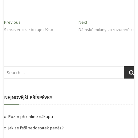
Navigace
Previous
Next
Previous
Next
post:
post:
S mravenci se bojuje těžko
Dámské mikiny za rozumné cen
pro
příspěvek
NEJNOVĚJŠÍ PŘÍSPĚVKY
Pozor při online nákupu
Jak se řeší nedostatek peněz?