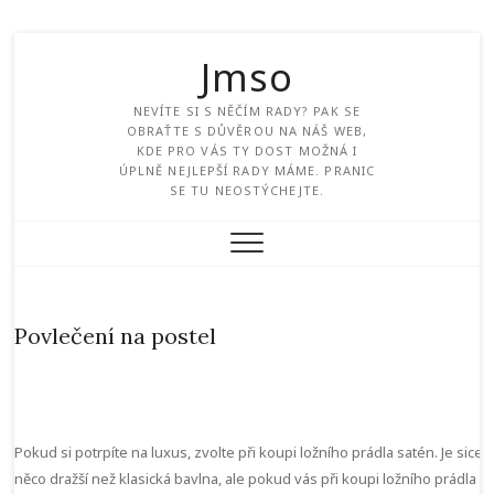
Jmso
NEVÍTE SI S NĚČÍM RADY? PAK SE
OBRAŤTE S DŮVĚROU NA NÁŠ WEB,
KDE PRO VÁS TY DOST MOŽNÁ I
ÚPLNĚ NEJLEPŠÍ RADY MÁME. PRANIC
SE TU NEOSTÝCHEJTE.
Povlečení na postel
Pokud si potrpíte na luxus, zvolte při koupi ložního prádla satén. Je sice 
něco dražší než klasická bavlna, ale pokud vás při koupi ložního prádla