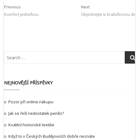
Navigace
Previous
Next
Previous
Next
post:
post:
Komfort jedničkou
Objednejte si krabičkovou diet
pro
příspěvek
NEJNOVĚJŠÍ PŘÍSPĚVKY
Pozor při online nákupu
Jak se řeší nedostatek peněz?
Kvalitní historické textilie
Když to v Českých Budějovicích dobře neznáte