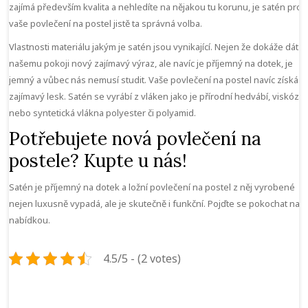
zajímá především kvalita a nehledíte na nějakou tu korunu, je satén pro
vaše povlečení na postel jistě ta správná volba.
Vlastnosti materiálu jakým je satén jsou vynikající. Nejen že dokáže dát
našemu pokoji nový zajímavý výraz, ale navíc je příjemný na dotek, je
jemný a vůbec nás nemusí studit. Vaše
povlečení na postel
navíc získá
zajímavý lesk. Satén se vyrábí z vláken jako je přírodní hedvábí, viskóza
nebo syntetická vlákna polyester či polyamid.
Potřebujete nová povlečení na
postele? Kupte u nás!
Satén je příjemný na dotek a ložní povlečení na postel z něj vyrobené
nejen luxusně vypadá, ale je skutečně i funkční. Pojďte se pokochat naší
nabídkou.
4.5/5 - (2 votes)