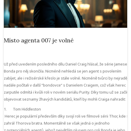
Místo agenta 007 je volné
Už před uvedením posledního dílu Daniel Craig hlásal, že série Jamese
Bonda pro něj skončila. Nicméně nehledá se jen agent s povolením
zabíjet, ale i režisérské křeslo je stále volné. Nicméně tvůrci by nejraději i
nadále počítali v další “bondovce“ s Danielem Craigem, což však herec
zarputile odmítá i kvůli roli v novém seriálu Purity. Díky tomu už se začínaj
objevovat seznamy žhavých kandidátů, kteří by mohli Craiga nahradit:
1. Tom Hiddleston
Herec je populární především díky svojí roli ve filmové sérii Thor, kde si
zahrál Thorova bratra. Momentálně se však jedná o jednoho
z potenciálních agentů, jehož největším plusem pro roli Bonda je jeho