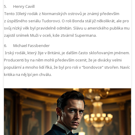
5. Henry Cavill
Tento 33letý rodák z Normanských ostrovů je známý především
z úspěšného seriálu Tudorovci. O roli Bonda stál již několikrát, ale pro
svůj nízký věk byl pravidelně odmítán. Slávu u amerického publika mu
zajistil snímek Muži v oceli, kde ztvárnil Supermana.
6. Michael Fassbender
Irský rodák, který žije v Británii, je dalším často skloňovaným jménem.
Producenti by na něm mohli především ocenit, že je divácky velmi
populární a mnoho lidí říká, že byl pro roli v “bondovce“ stvořen. Navíc
kritika na něj lpí jen chválu.