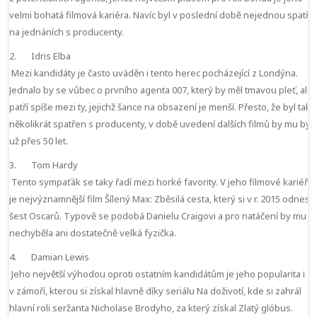
velmi bohatá filmová kariéra. Navíc byl v poslední době nejednou spatře
na jednáních s producenty.
2. Idris Elba
Mezi kandidáty je často uváděn i tento herec pocházející z Londýna.
Jednalo by se vůbec o prvního agenta 007, který by měl tmavou pleť, ale
patří spíše mezi ty, jejichž šance na obsazení je menší. Přesto, že byl taky
několikrát spatřen s producenty, v době uvedení dalších filmů by mu byl
už přes 50 let.
3. Tom Hardy
Tento sympaťák se taky řadí mezi horké favority. V jeho filmové kariéře
je nejvýznamnější film Šílený Max: Zběsilá cesta, který si v r. 2015 odnesl
šest Oscarů. Typově se podobá Danielu Craigovi a pro natáčení by mu
nechyběla ani dostatečně velká fyzička.
4. Damian Lewis
Jeho největší výhodou oproti ostatním kandidátům je jeho popularita i
v zámoří, kterou si získal hlavně díky seriálu Na doživotí, kde si zahrál
hlavní roli seržanta Nicholase Brodyho, za který získal Zlatý glóbus.