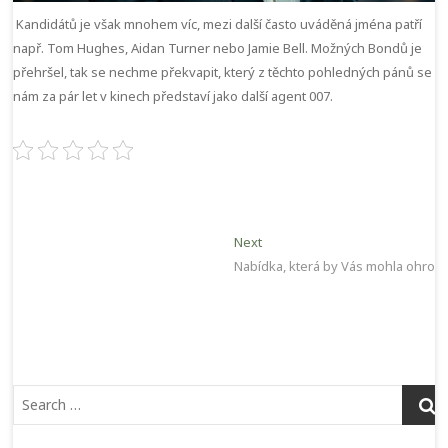
Kandidátů je však mnohem víc, mezi další často uváděná jména patří
např. Tom Hughes, Aidan Turner nebo Jamie Bell. Možných Bondů je
přehršel, tak se nechme překvapit, který z těchto pohledných pánů se
nám za pár let v kinech představí jako další agent 007.
Navigace
Next
Next
post:
Nabídka, která by Vás mohla ohromi
pro
příspěvek