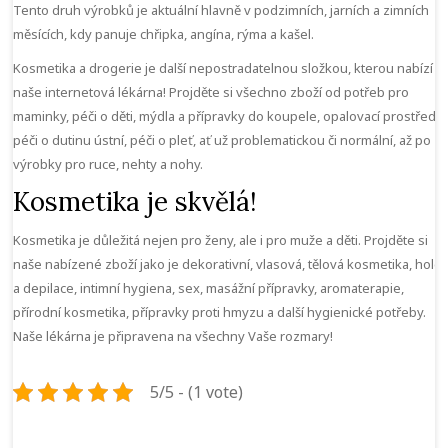
Tento druh výrobků je aktuální hlavně v podzimních, jarních a zimních
měsících, kdy panuje chřipka, angína, rýma a kašel.
Kosmetika a drogerie je další nepostradatelnou složkou, kterou nabízí
naše internetová lékárna! Projděte si všechno zboží od potřeb pro
maminky, péči o děti, mýdla a přípravky do koupele, opalovací prostředky
péči o dutinu ústní, péči o pleť, ať už problematickou či normální, až po
výrobky pro ruce, nehty a nohy.
Kosmetika je skvělá!
Kosmetika je důležitá nejen pro ženy, ale i pro muže a děti. Projděte si
naše nabízené zboží jako je dekorativní, vlasová, tělová kosmetika, holen
a depilace, intimní hygiena, sex, masážní přípravky, aromaterapie,
přírodní kosmetika, přípravky proti hmyzu a další hygienické potřeby.
Naše
lékárna
je připravena na všechny Vaše rozmary!
5/5 - (1 vote)