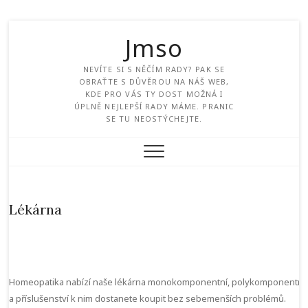
Jmso
NEVÍTE SI S NĚČÍM RADY? PAK SE
OBRAŤTE S DŮVĚROU NA NÁŠ WEB,
KDE PRO VÁS TY DOST MOŽNÁ I
ÚPLNĚ NEJLEPŠÍ RADY MÁME. PRANIC
SE TU NEOSTÝCHEJTE.
Lékárna
Homeopatika nabízí naše lékárna monokomponentní, polykomponentní
a příslušenství k nim dostanete koupit bez sebemenších problémů.