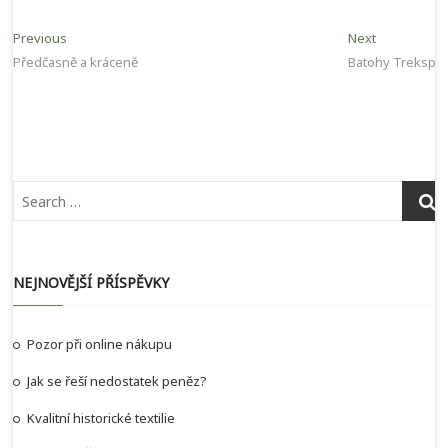
Navigace
Previous
Next
Previous
Next
post:
post:
Předčasně a kráceně
Batohy Trekspor
pro
příspěvek
NEJNOVĚJŠÍ PŘÍSPĚVKY
Pozor při online nákupu
Jak se řeší nedostatek peněz?
Kvalitní historické textilie