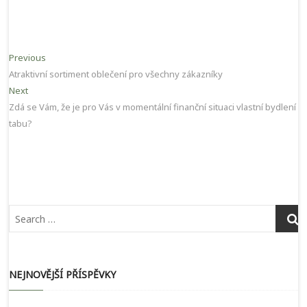
Navigace
Previous
Previous
post:
Atraktivní sortiment oblečení pro všechny zákazníky
pro
Next
Next
příspěvek
post:
Zdá se Vám, že je pro Vás v momentální finanční situaci vlastní bydlení
tabu?
NEJNOVĚJŠÍ PŘÍSPĚVKY