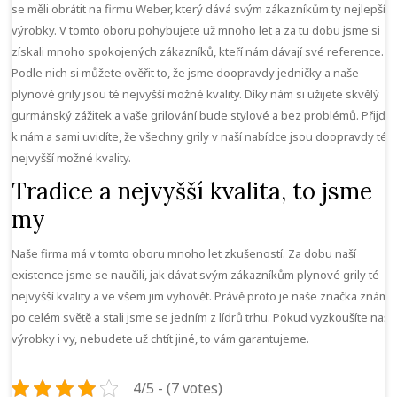
se měli obrátit na firmu Weber, který dává svým zákazníkům ty nejlepší
výrobky. V tomto oboru pohybujete už mnoho let a za tu dobu jsme si
získali mnoho spokojených zákazníků, kteří nám dávají své reference.
Podle nich si můžete ověřit to, že jsme doopravdy jedničky a naše
plynové grily
jsou té nejvyšší možné kvality. Díky nám si užijete skvělý
gurmánský zážitek a vaše grilování bude stylové a bez problémů. Přijďte
k nám a sami uvidíte, že všechny grily v naší nabídce jsou doopravdy té
nejvyšší možné kvality.
Tradice a nejvyšší kvalita, to jsme
my
Naše firma má v tomto oboru mnoho let zkušeností. Za dobu naší
existence jsme se naučili, jak dávat svým zákazníkům plynové grily té
nejvyšší kvality a ve všem jim vyhovět. Právě proto je naše značka známá
po celém světě a stali jsme se jedním z lídrů trhu. Pokud vyzkoušíte naše
výrobky i vy, nebudete už chtít jiné, to vám garantujeme.
4/5 - (7 votes)