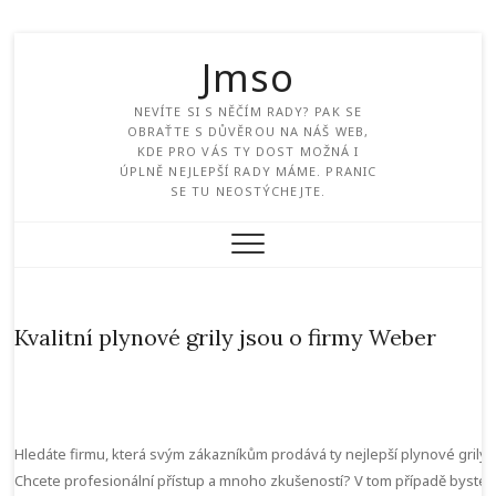
Jmso
NEVÍTE SI S NĚČÍM RADY? PAK SE
OBRAŤTE S DŮVĚROU NA NÁŠ WEB,
KDE PRO VÁS TY DOST MOŽNÁ I
ÚPLNĚ NEJLEPŠÍ RADY MÁME. PRANIC
SE TU NEOSTÝCHEJTE.
Kvalitní plynové grily jsou o firmy Weber
Hledáte firmu, která svým zákazníkům prodává ty nejlepší plynové grily?
Chcete profesionální přístup a mnoho zkušeností? V tom případě byste