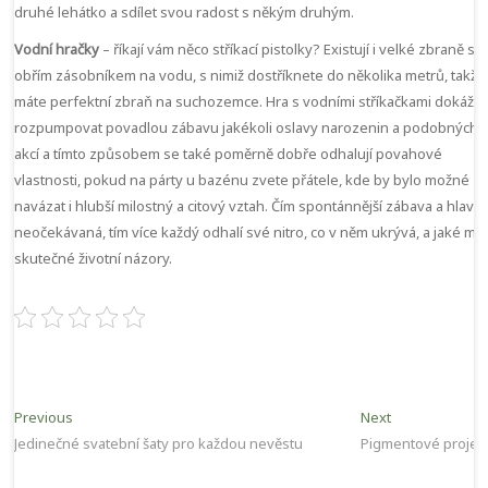
druhé lehátko a sdílet svou radost s někým druhým.
Vodní hračky
– říkají vám něco stříkací pistolky? Existují i velké zbraně s
obřím zásobníkem na vodu, s nimiž dostříknete do několika metrů, takže
máte perfektní zbraň na suchozemce. Hra s vodními stříkačkami dokáže
rozpumpovat povadlou zábavu jakékoli oslavy narozenin a podobných
akcí a tímto způsobem se také poměrně dobře odhalují povahové
vlastnosti, pokud na párty u bazénu zvete přátele, kde by bylo možné
navázat i hlubší milostný a citový vztah. Čím spontánnější zábava a hlavn
neočekávaná, tím více každý odhalí své nitro, co v něm ukrývá, a jaké má
skutečné životní názory.
Navigace
Previous
Next
Previous
Next
post:
post:
Jedinečné svatební šaty pro každou nevěstu
Pigmentové projev
pro