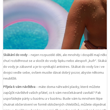
Skákání do vody
– nejen rozpustilé děti, ale mnohdy i dospělí mají někdy
chuť rozběhnout se a skočit do vody šipku nebo alespoň „kufr“. Skákání
do vody je zábavné a je to vynikající antistres. Skákat do vody lze i ve
dvojici vedle sebe, ovšem musíte dávat dobrý pozor, abyste někomu
neublížili.
Přijela k vám návštěva
– máte doma náhradní plavky, které můžete
zapůjčit návštěvě vašich přátel, co k vám neočekávaně zavítali? Pak
uspořádejte párty u bazénu a v bazénu. Bude vám tu mnohem lépe
chutnat občerstvení ve formě obložených chlebíčků, můžete objednat