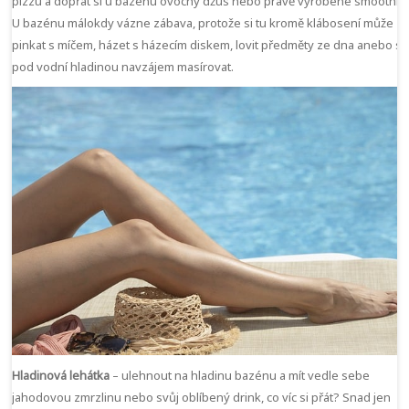
pizzu a dopřát si u bazénu ovocný džus nebo právě vyrobené smoothie
U bazénu málokdy vázne zábava, protože si tu kromě klábosení může
pinkat s míčem, házet s házecím diskem, lovit předměty ze dna anebo s
pod vodní hladinou navzájem masírovat.
Hladinová lehátka
– ulehnout na hladinu bazénu a mít vedle sebe
jahodovou zmrzlinu nebo svůj oblíbený drink, co víc si přát? Snad jen