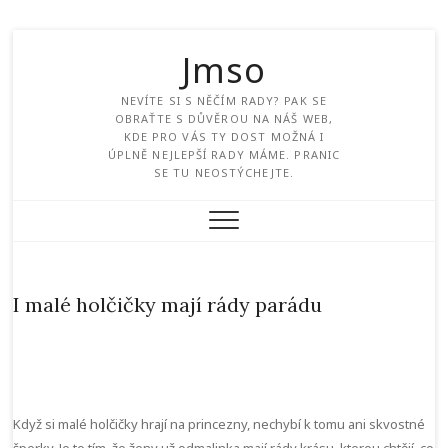
Jmso
NEVÍTE SI S NĚČÍM RADY? PAK SE
OBRAŤTE S DŮVĚROU NA NÁŠ WEB,
KDE PRO VÁS TY DOST MOŽNÁ I
ÚPLNĚ NEJLEPŠÍ RADY MÁME. PRANIC
SE TU NEOSTÝCHEJTE.
I malé holčičky mají rády parádu
Když si malé holčičky hrají na princezny, nechybí k tomu ani skvostné