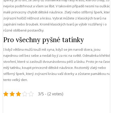
šperky. Je to tím, že ženy už odmalinka mají rády krásu, kterou chtějí, co
nejvíce podtrhnout a všem se líbit. V takovém případě nesmí na ouškách
malé princezny chybět
dětské náušnice
. Zlatý nebo stříbrný šperk, který
zvýrazní holčičí něžnost a krásu. Vybrat můžete z klasických tvarů na
zapínání nebo šroubek. Kromě klasických tvarů je výběr rozšířený i o
různé oblíbené postavičky.
Pro všechny pyšné tatínky
I když většina mužů touží mít syna, když se jim narodí dcera, jsou
najednou celí bez sebe a nedali by jí za nic na světě. Odmalinka křehké
stvoření, které si zaslouží dvounásobnou péči a lásku. Proto je na čase,
milý tatínku, koupit princezně dětské náušnice. Roztomilý zlatý nebo
stříbrný šperk, který zvýrazní krásu vaší dcerky a zůstane památkou na
tento velký den.
3/5 - (2 votes)