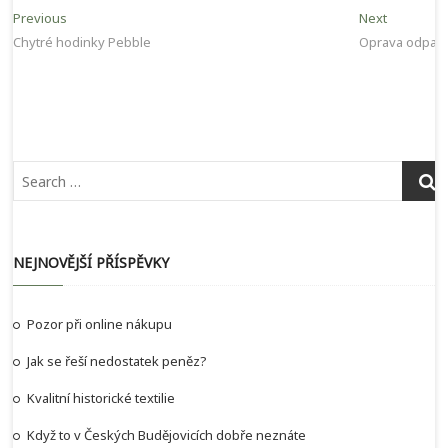
Navigace
Previous
Next
Previous
Next
post:
post:
Chytré hodinky Pebble
Oprava odpad
pro
příspěvek
NEJNOVĚJŠÍ PŘÍSPĚVKY
Pozor při online nákupu
Jak se řeší nedostatek peněz?
Kvalitní historické textilie
Když to v Českých Budějovicích dobře neznáte