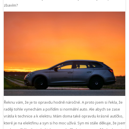
zbavím?
Řeknu vám, že je to opravdu hodně náročné. A proto jsem si řekla, že
raději tohle vynechám a pořídím si normální auto. Ale abych se zase
vrátila k technice a k elektru. Mám doma také opravdu krásné autíčko,
které je na elektřinu a syn si ho moc užívá. Syn mi stále děkuje, že jsem