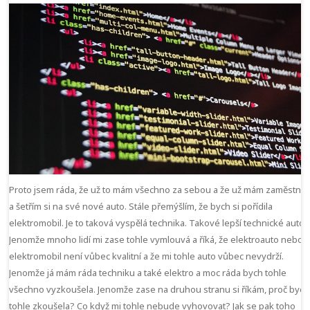
Proto jsem ráda, že už to mám všechno za sebou a že už mám zaměstnán
a šetřím si na své nové auto. Stále přemýšlím, že bych si pořídila
elektromobil. Je to taková vyspělá technika. Takové lepší technické auto.
Jenomže mnoho lidí mi zase tohle vymlouvá a říká, že elektroauto neboli
elektromobil není vůbec kvalitní a že mi tohle auto vůbec nevydrží.
Jenomže já mám ráda techniku a také elektro a moc ráda bych tohle
všechno vyzkoušela. Jenomže zase na druhou stranu si říkám, proč bych
tohle zkoušela? Co když mi tohle nebude vyhovovat? Jak se pak toho