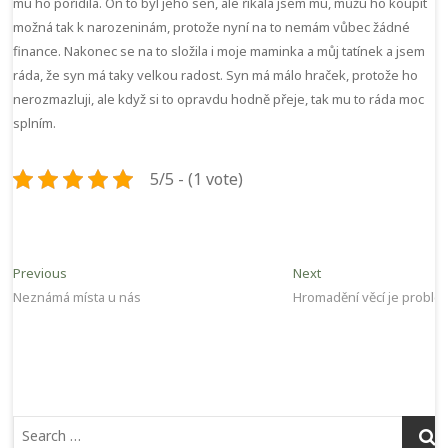
mu ho pořídila. On to byl jeho sen, ale říkala jsem mu, můžu ho koupit
možná tak k narozeninám, protože nyní na to nemám vůbec žádné
finance. Nakonec se na to složila i moje maminka a můj tatínek a jsem
ráda, že syn má taky velkou radost. Syn má málo hraček, protože ho
nerozmazluji, ale když si to opravdu hodně přeje, tak mu to ráda moc
splním.
5/5 - (1 vote)
Navigace
Previous
Next
Previous
Next
post:
post:
Neznámá místa u nás
Hromadění věcí je problé
pro
příspěvek