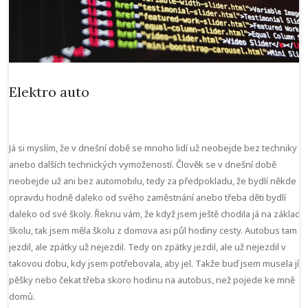
Elektro auto
Já si myslím, že v dnešní době se mnoho lidí už neobejde bez techniky
anebo dalších technických vymožeností. Člověk se v dnešní době
neobejde už ani bez automobilu, tedy za předpokladu, že bydlí někde
opravdu hodně daleko od svého zaměstnání anebo třeba děti bydlí
daleko od své školy. Řeknu vám, že když jsem ještě chodila já na základn
školu, tak jsem měla školu z domova asi půl hodiny cesty. Autobus tam
jezdil, ale zpátky už nejezdil. Tedy on zpátky jezdil, ale už nejezdil v
takovou dobu, kdy jsem potřebovala, aby jel. Takže buď jsem musela jít
pěšky nebo čekat třeba skoro hodinu na autobus, než pojede ke mně
domů.