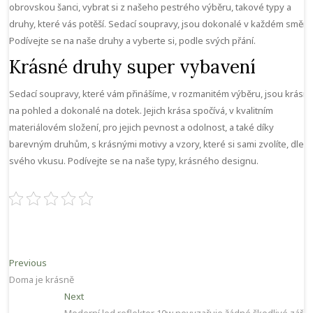
obrovskou šanci, vybrat si z našeho pestrého výběru, takové typy a
druhy, které vás potěší.
Sedací soupravy
, jsou dokonalé v každém směru
Podívejte se na naše druhy a vyberte si, podle svých přání.
Krásné druhy super vybavení
Sedací soupravy, které vám přinášíme, v rozmanitém výběru, jsou krásn
na pohled a dokonalé na dotek. Jejich krása spočívá, v kvalitním
materiálovém složení, pro jejich pevnost a odolnost, a také díky
barevným druhům, s krásnými motivy a vzory, které si sami zvolíte, dle
svého vkusu. Podívejte se na naše typy, krásného designu.
Navigace
Previous
Previous
post:
Doma je krásně
pro
Next
Next
příspěvek
post: