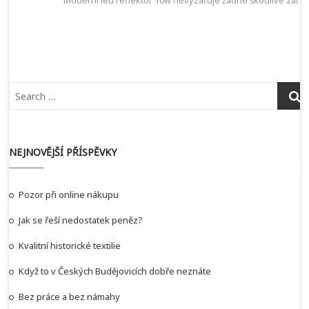
Moderní led reflektor 10w nevyzařuje žádné škodlivé zářen
NEJNOVĚJŠÍ PŘÍSPĚVKY
Pozor při online nákupu
Jak se řeší nedostatek peněz?
Kvalitní historické textilie
Když to v Českých Budějovicích dobře neznáte
Bez práce a bez námahy