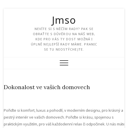
Jmso
NEVÍTE SI S NĚČÍM RADY? PAK SE
OBRAŤTE S DŮVĚROU NA NÁŠ WEB,
KDE PRO VÁS TY DOST MOŽNÁ I
ÚPLNĚ NEJLEPŠÍ RADY MÁME. PRANIC
SE TU NEOSTÝCHEJTE.
Dokonalost ve vašich domovech
Pořiďte si komfort, luxus a pohodlí, v moderním designu, pro krásný a
pestrý interiér ve vašich domovech. Pořiďte si krásu, spojenou s
praktickým využitím, pro váš každodenní relax či odpočinek. U nás máte