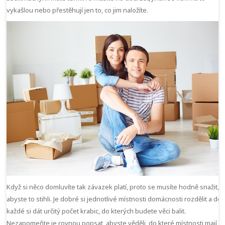
vykašlou nebo přestěhují jen to, co jim naložíte.
Když si něco domluvíte tak závazek platí, proto se musíte hodně snažit,
abyste to stihli. Je dobré si jednotlivé místnosti domácnosti rozdělit a do
každé si dát určitý počet krabic, do kterých budete věci balit.
Nezapomeňte je rovnou popsat, abyste věděli, do které místnosti mají v