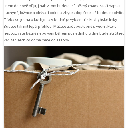
jiném domově přijít, jinak v tom budete mít pěkný chaos. Stačí napsat
kuchyně, ložnice a obývací pokoj a zbytek dopíšete, až bednu naplníte.
Třeba se jedná o kuchyni a v bedně je vybavení z kuchyňské linky.
Budete tak mít lepší přehled. Můžete začít postupně s věcmi, které
nepoužíváte běžně nebo vám během posledního týdne bude stačit jedn
věc ze všech co doma máte do zásoby.