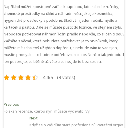
Například můžete postupně začít s koupelnou, kde zabalíte ručníky,
chemické prostředky na úklid a náhradní věci, jako je kosmetika,
hygienické prostředky a podobně. Stačí vám jeden ručník, mýdlo a
kartáček s pastou. Dále se můžete pustit do ložnice, ve stejném stylu.
Nebudete potřebovat náhradní ložní prádlo nebo vše, co s ložnicí souvisí
Začněte s věcmi, které nebudete potřebovat. Je to první krok, který
můžete mít zabalený už týden dopředu, a nebude vám to vadit jen,
musíte promyslet, co budete potřebovat a co ne. Není to tak jednoduché
jen pozorujte, co běžně užíváte a co ne. Jde to bez stresu.
4.4/5 - (9 votes)
Navigace
Previous
Previous
post:
Folaxan recenze, kterou nyní můžete vychválit i Vy
pro
Next
Next
příspěvek
post:
Když se o váš dům stará profesionální Statutární orgán SV