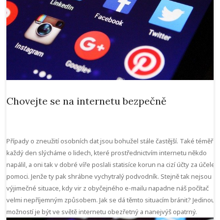
Chovejte se na internetu bezpečně
Případy o zneužití osobních dat jsou bohužel stále častější. Také téměř
každý den slýcháme o lidech, které prostřednictvím internetu někdo
napálil, a oni tak v dobré víře poslali statisíce korun na cizí účty za účele
pomoci. Jenže ty pak shrábne vychytralý podvodník. Stejně tak nejsou
výjimečné situace, kdy vir z obyčejného e-mailu napadne náš počítač
velmi nepříjemným způsobem. Jak se dá těmto situacím bránit? Jedinou
možností je být ve světě internetu obezřetný a nanejvýš opatrný.