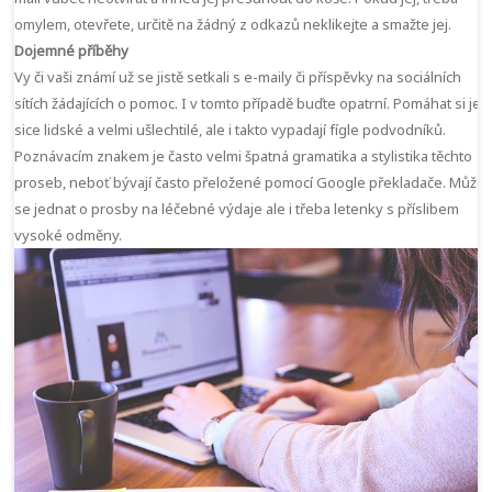
omylem, otevřete, určitě na žádný z odkazů neklikejte a smažte jej.
Dojemné příběhy
Vy či vaši známí už se jistě setkali s e-maily či příspěvky na sociálních
sítích žádajících o pomoc. I v tomto případě buďte opatrní. Pomáhat si je
sice lidské a velmi ušlechtilé, ale i takto vypadají fígle podvodníků.
Poznávacím znakem je často velmi špatná gramatika a stylistika těchto
proseb, neboť bývají často přeložené pomocí Google překladače. Může
se jednat o prosby na léčebné výdaje ale i třeba letenky s příslibem
vysoké odměny.