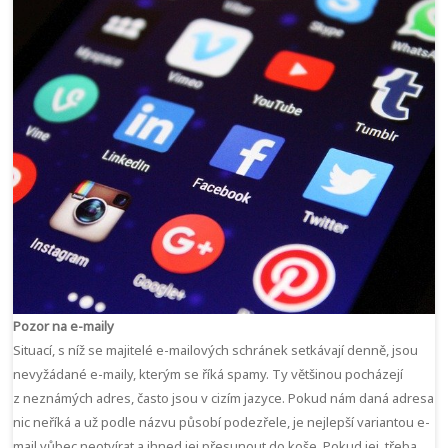
Pozor na e-maily
Situací, s níž se majitelé e-mailových schránek setkávají denně, jsou
nevyžádané e-maily, kterým se říká spamy. Ty většinou pocházejí
z neznámých adres, často jsou v cizím jazyce. Pokud nám daná adresa
nic neříká a už podle názvu působí podezřele, je nejlepší variantou e-
mail vůbec neotvírat a ihned jej přesunout do koše. Pokud jej, třeba