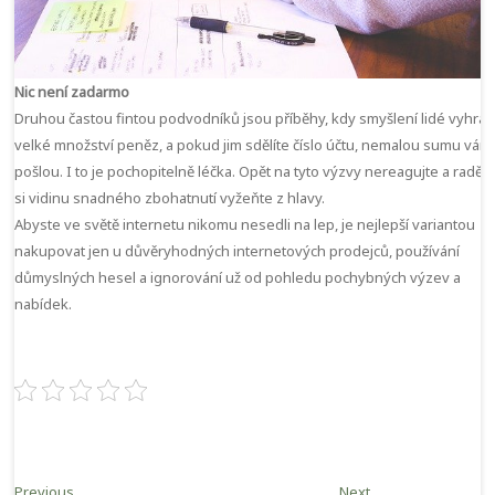
Nic není zadarmo
Druhou častou fintou podvodníků jsou příběhy, kdy smyšlení lidé vyhrají
velké množství peněz, a pokud jim sdělíte číslo účtu, nemalou sumu vám
pošlou. I to je pochopitelně léčka. Opět na tyto výzvy nereagujte a raději
si vidinu snadného zbohatnutí vyžeňte z hlavy.
Abyste ve světě internetu nikomu nesedli na lep, je nejlepší variantou
nakupovat jen u důvěryhodných internetových prodejců, používání
důmyslných hesel a ignorování už od pohledu pochybných výzev a
nabídek.
Navigace
Previous
Next
Previous
Next