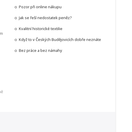
Pozor při online nákupu
Jak se řeší nedostatek peněz?
Kvalitní historické textilie
ám
Když to v Českých Budějovicích dobře neznáte
Bez práce a bez námahy
ně