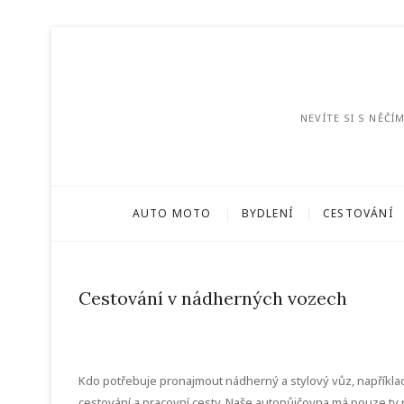
NEVÍTE SI S NĚČ
AUTO MOTO
BYDLENÍ
CESTOVÁNÍ
Cestování v nádherných vozech
Kdo potřebuje pronajmout nádherný a stylový vůz, například
cestování a pracovní cesty. Naše
autopůjčovna
má pouze ty n