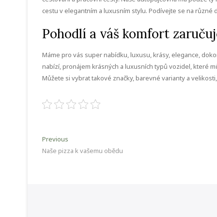
cestu v elegantním a luxusním stylu. Podívejte se na různé d
Pohodlí a váš komfort zaruču
Máme pro vás super nabídku, luxusu, krásy, elegance, doko
nabízí, pronájem krásných a luxusních typů vozidel, které mů
Můžete si vybrat takové značky, barevné varianty a velikosti
Navigace
Previous
Previous
post:
Naše pizza k vašemu obědu
pro
příspěvek