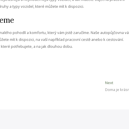
ruhy a typy vozidel, které můžete mít k dispozici.
jeme
nalého pohodlí a komfortu, který vám jistě zaručíme. Naše autopůjčovna v
žete mít k dispozici, na vaší například pracovní cestě anebo k cestování.
, které potřebujete, a na jak dlouhou dobu.
Next
Next
post:
Doma je krás