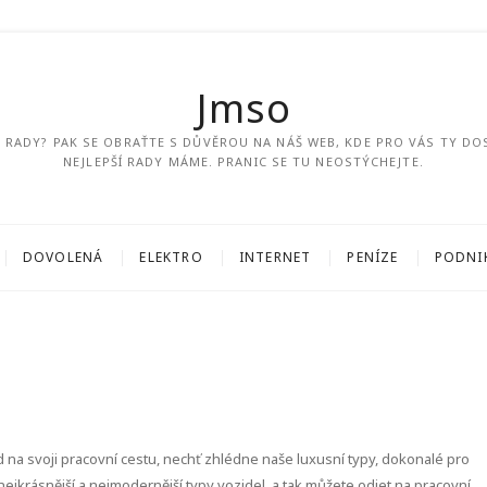
Jmso
ÍM RADY? PAK SE OBRAŤTE S DŮVĚROU NA NÁŠ WEB, KDE PRO VÁS TY DO
NEJLEPŠÍ RADY MÁME. PRANIC SE TU NEOSTÝCHEJTE.
DOVOLENÁ
ELEKTRO
INTERNET
PENÍZE
PODNI
 na svoji pracovní cestu, nechť zhlédne naše luxusní typy, dokonalé pro
ejkrásnější a nejmodernější typy vozidel, a tak můžete odjet na pracovní